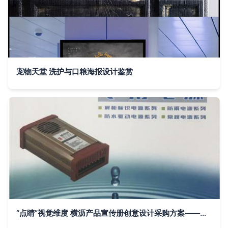
宠物天堂 洗护与口粮海报设计鉴赏
“点睛”视觉维度 横沥产品宣传册创意设计采购方案——赋新丰收广告生命张力