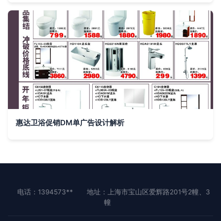
惠达卫浴促销DM单广告设计解析
电话：1394573**
地址：上海市宝山区爱辉路201号2幢、3
幢